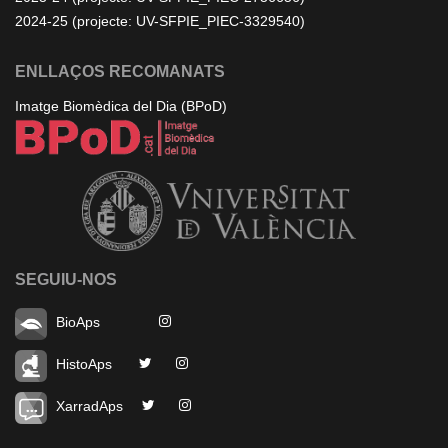
2024-25 (projecte: UV-SFPIE_PIEC-3329540)
ENLLAÇOS RECOMANATS
Imatge Biomèdica del Dia (BPoD)
SEGUIU-NOS
BioAps
HistoAps
XarradAps