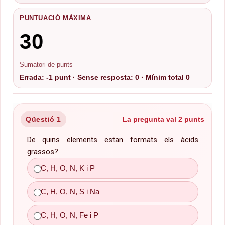
PUNTUACIÓ MÀXIMA
30
Sumatori de punts
Errada: -1 punt · Sense resposta: 0 · Mínim total 0
Qüestió 1
La pregunta val 2 punts
De quins elements estan formats els àcids
grassos?
C, H, O, N, S i P
C, H, O, N, K i P
C, H, O, N, S i Na
C, H, O, N, Fe i P