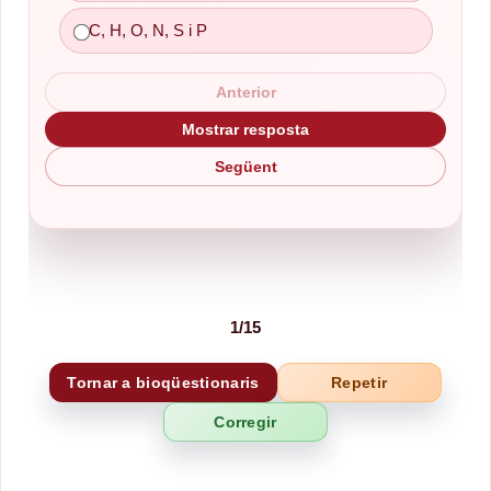
C, H, O, N, S i P
Anterior
Mostrar resposta
Següent
1
/
15
Tornar a bioqüestionaris
Repetir