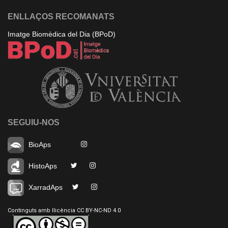
ENLLAÇOS RECOMANATS
Imatge Biomèdica del Dia (BPoD)
SEGUIU-NOS
BioAps
HistoAps
XarradAps
Continguts amb llicència CC BY-NC-ND 4.0