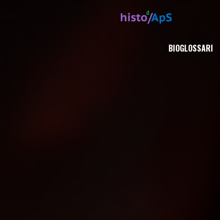
BIOGLOSSARI