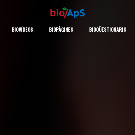
BIOVÍDEOS
BIOPÀGINES
BIOQÜESTIONARIS