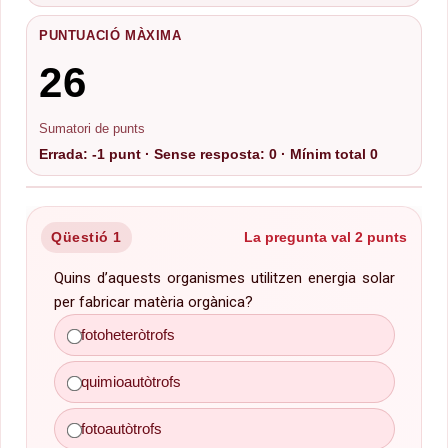
PUNTUACIÓ MÀXIMA
26
Sumatori de punts
Errada: -1 punt · Sense resposta: 0 · Mínim total 0
Qüestió 1
La pregunta val 2 punts
Quins d’aquests organismes utilitzen energia solar
per fabricar matèria orgànica?
fotoautòtrofs
fotoheteròtrofs
quimioautòtrofs
fotoautòtrofs