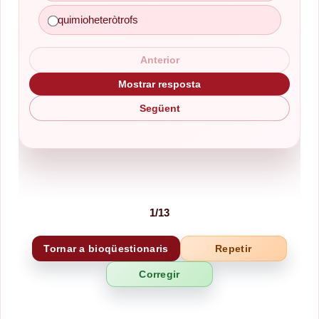
quimioheteròtrofs
Anterior
Mostrar resposta
Següent
1
/
13
Tornar a bioqüestionaris
Repetir