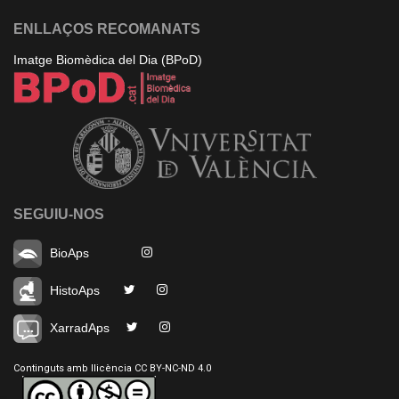
ENLLAÇOS RECOMANATS
Imatge Biomèdica del Dia (BPoD)
SEGUIU-NOS
BioAps
HistoAps
XarradAps
Continguts amb llicència CC BY-NC-ND 4.0