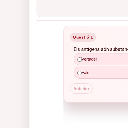
Qüestió 1
Els antígens són substàn
Vertader
Vertader
Fals
Anterior