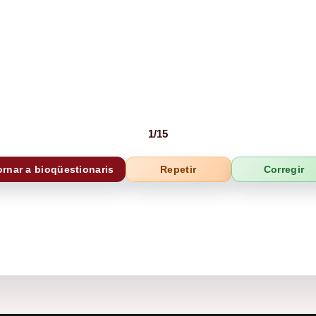
1
/
15
ornar a bioqüestionaris
Repetir