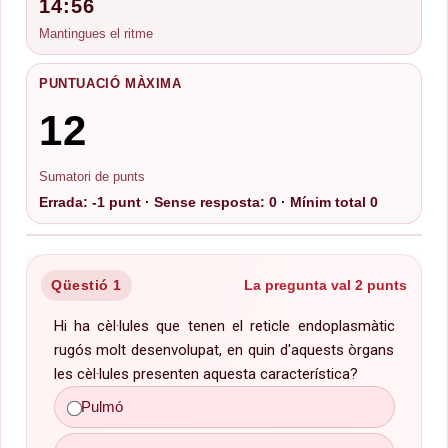
14:56
Mantingues el ritme
PUNTUACIÓ MÀXIMA
12
Sumatori de punts
Errada: -1 punt · Sense resposta: 0 · Mínim total 0
Qüestió 1
La pregunta val 2 punts
Hi ha cèl·lules que tenen el reticle endoplasmàtic
rugós molt desenvolupat, en quin d'aquests òrgans
Pàncrees
les cèl·lules presenten aquesta característica?
Pulmó