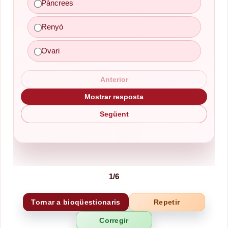
Pàncrees
Renyó
Ovari
Anterior
Mostrar resposta
Següent
1
/
6
Tornar a bioqüestionaris
Repetir