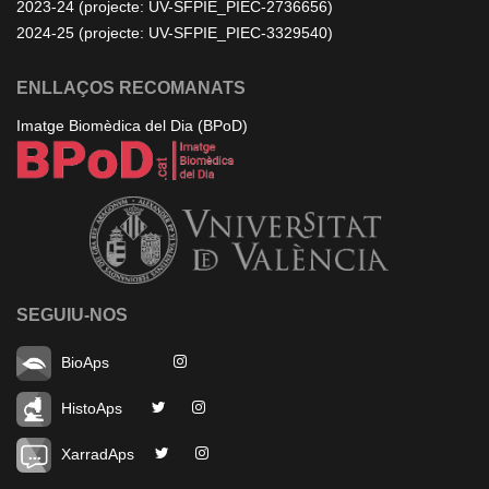
2023-24 (projecte: UV-SFPIE_PIEC-2736656)
2024-25 (projecte: UV-SFPIE_PIEC-3329540)
ENLLAÇOS RECOMANATS
Imatge Biomèdica del Dia (BPoD)
SEGUIU-NOS
BioAps
HistoAps
XarradAps