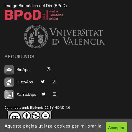
Imatge Biomèdica del Dia (BPoD)
SEGUIU-NOS
BioAps
HistoAps
XarradAps
Continguts amb llicència CC BY-NC-ND 4.0
Aquesta pàgina utilitza cookies per millorar la
Acceptar