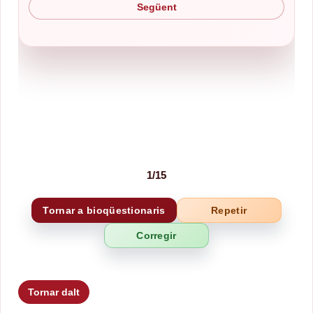
Següent
1
/
15
Tornar a bioqüestionaris
Repetir
Tornar dalt