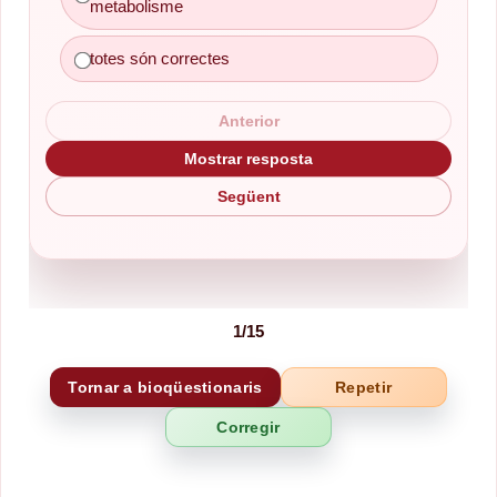
metabolisme
totes són correctes
Anterior
Mostrar resposta
Següent
1
/
15
Tornar a bioqüestionaris
Repetir