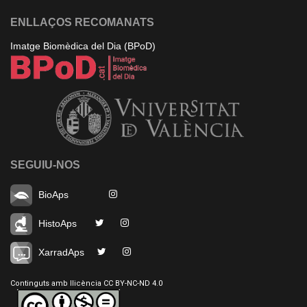
ENLLAÇOS RECOMANATS
Imatge Biomèdica del Dia (BPoD)
SEGUIU-NOS
BioAps
HistoAps
XarradAps
Continguts amb llicència CC BY-NC-ND 4.0