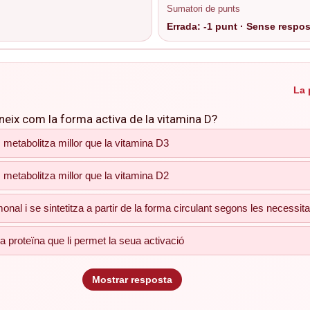
Sumatori de punts
Errada: -1 punt · Sense respost
La 
oneix com la forma activa de la vitamina D?
 metabolitza millor que la vitamina D3
i se sintetitza a partir de la forma circulant segons les necessitats de l´o
 metabolitza millor que la vitamina D2
nal i se sintetitza a partir de la forma circulant segons les necessit
a proteïna que li permet la seua activació
Mostrar resposta