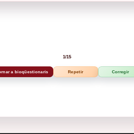
1
/
15
ornar a bioqüestionaris
Repetir