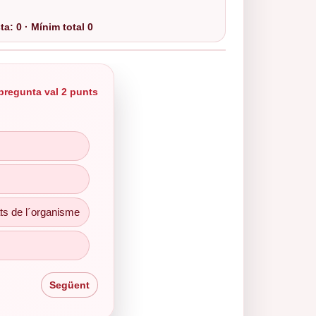
a: 0 · Mínim total 0
pregunta val 2 punts
rganisme
ats de l´organisme
Següent