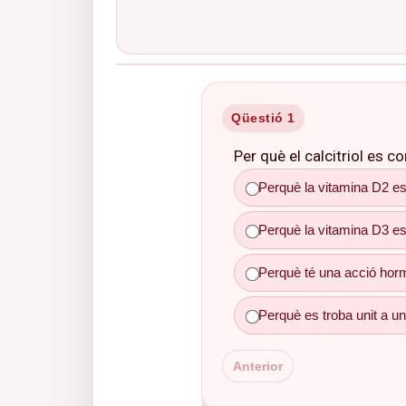
Qüestió 1
Per què el calcitriol es c
Perquè la vitamina D2 es
Perquè té una acció hormonal 
Perquè la vitamina D3 es
Perquè té una acció hormo
Perquè es troba unit a un
Anterior