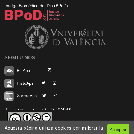
Imatge Biomèdica del Dia (BPoD)
SEGUIU-NOS
BioAps
HistoAps
XarradAps
Continguts amb llicència CC BY-NC-ND 4.0
Aquesta pàgina utilitza cookies per millorar la
Acceptar