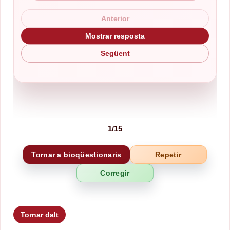
Anterior
Mostrar resposta
Següent
1
/
15
Tornar a bioqüestionaris
Repetir
Tornar dalt