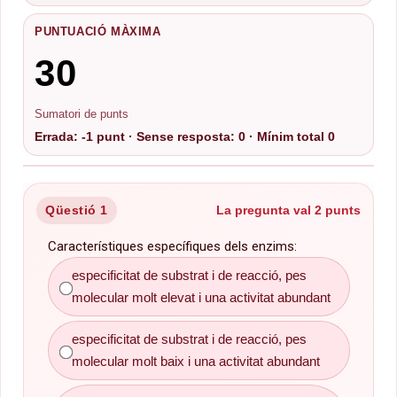
PUNTUACIÓ MÀXIMA
30
Sumatori de punts
Errada: -1 punt · Sense resposta: 0 · Mínim total 0
Qüestió 1
La pregunta val 2 punts
Característiques específiques dels enzims:
especificitat de substrat i de reacció, pes
especificitat de substrat i de reacció, pes molecular
molt elevat i una activitat abundant
molecular molt elevat i una activitat abundant
especificitat de substrat i de reacció, pes
molecular molt baix i una activitat abundant