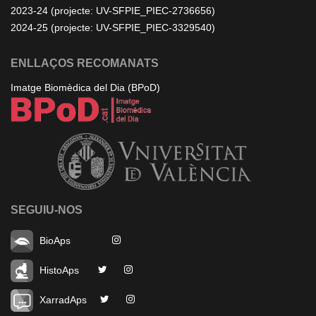
2023-24 (projecte: UV-SFPIE_PIEC-2736656)
2024-25 (projecte: UV-SFPIE_PIEC-3329540)
ENLLAÇOS RECOMANATS
Imatge Biomèdica del Dia (BPoD)
SEGUIU-NOS
BioAps
HistoAps
XarradAps