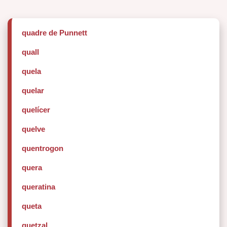
quadre de Punnett
quall
quela
quelar
quelícer
quelve
quentrogon
quera
queratina
queta
quetzal