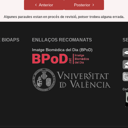
Anterior
Posterior
Algunes paraules estan en procés de revisió, potser trobeu alguna errada.
 BIOAPS
ENLLAÇOS RECOMANATS
S
Imatge Biomèdica del Dia (BPoD)
Con