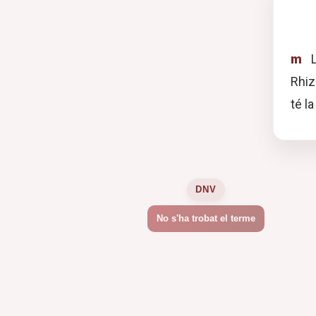
m
L
Rhiz
té l
DNV
No s'ha trobat el terme