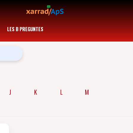
LES B PREGUNTES
J
K
L
M
N