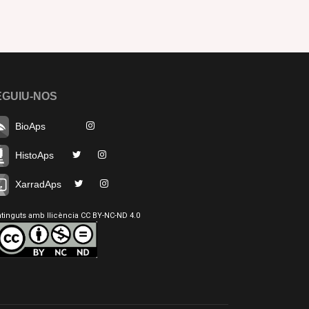
EGUIU-NOS
BioAps
HistoAps
XarradAps
tinguts amb llicència CC BY-NC-ND 4.0