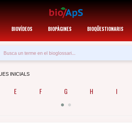
BIOVÍDEOS
BIOPÀGINES
BIOQÜESTIONARIS
UES INICIALS
E
F
G
H
I