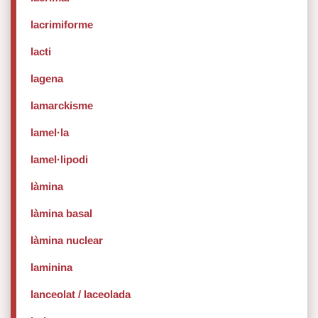
lacrimiforme
lacti
lagena
lamarckisme
lamel·la
lamel·lipodi
làmina
làmina basal
làmina nuclear
laminina
lanceolat / laceolada