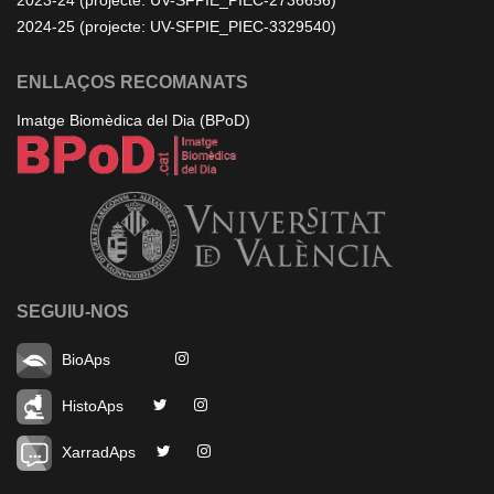
2023-24 (projecte: UV-SFPIE_PIEC-2736656)
2024-25 (projecte: UV-SFPIE_PIEC-3329540)
ENLLAÇOS RECOMANATS
Imatge Biomèdica del Dia (BPoD)
SEGUIU-NOS
BioAps
HistoAps
XarradAps