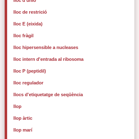
lloc d'unió
lloc de restrició
lloc E (eixida)
lloc fràgil
lloc hipersensible a nucleases
lloc intern d'entrada al ribosoma
lloc P (peptidil)
lloc regulador
llocs d'etiquetatge de seqüència
llop
llop àrtic
llop marí