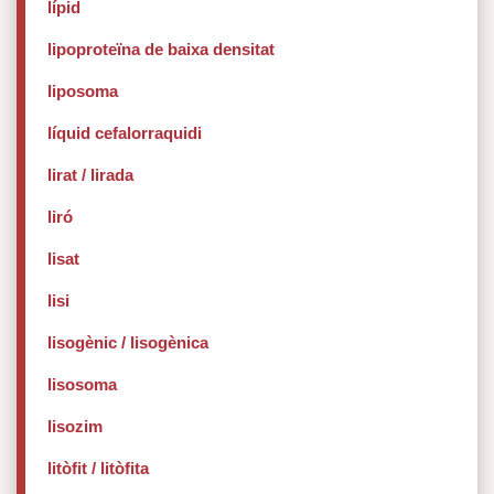
lípid
lipoproteïna de baixa densitat
liposoma
líquid cefalorraquidi
lirat / lirada
liró
lisat
lisi
lisogènic / lisogènica
lisosoma
lisozim
litòfit / litòfita