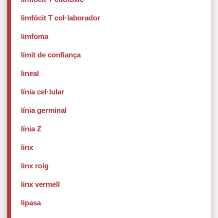
limfòcit T col·laborador
limfoma
límit de confiança
lineal
línia cel·lular
línia germinal
línia Z
linx
linx roig
linx vermell
lipasa