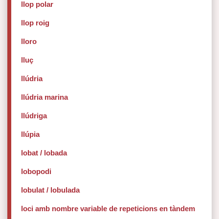
llop polar
llop roig
lloro
lluç
llúdria
llúdria marina
llúdriga
llúpia
lobat / lobada
lobopodi
lobulat / lobulada
loci amb nombre variable de repeticions en tàndem