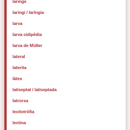
laringe
laringi / laríngia
larva
larva cidipèdia
larva de Müller
lateral
laterita
làtex
latiseptat / latiseptada
latrorsa
lecitotròfia
lectina