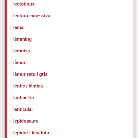
lectotipus
lectura excessiva
lema
lèmming
lemnisc
lèmur
lèmur ratolí gris
lèntic / lèntica
lenticel·la
lenticular
lepidosaure
lepídot / lepídota