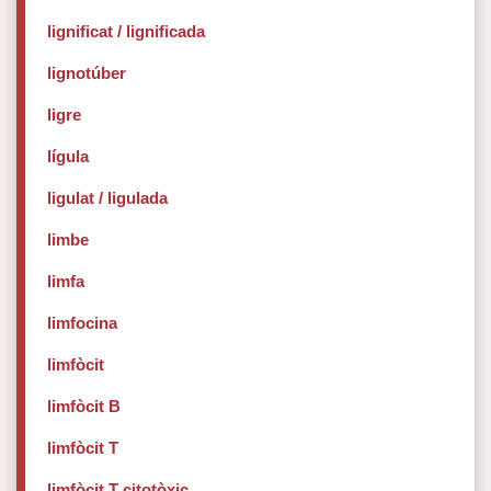
lignificat / lignificada
lignotúber
ligre
lígula
ligulat / ligulada
limbe
limfa
limfocina
limfòcit
limfòcit B
limfòcit T
limfòcit T citotòxic