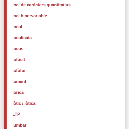
loci de caràcters quantitatius
loci hipervariable
lòcul
loculicida
locus
lofòcit
lofòfor
loment
lorica
lòtic / lòtica
LTP
lumbar