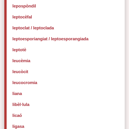
lepospòndil
leptocèfal
leptoclat / leptoclada
leptoesporiangiat / leptoesporangiada
leptotè
leucèmia
leucòcit
leucocromia
liana
libèl·lula
licaó
ligasa