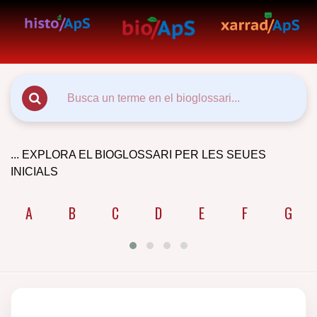
... EXPLORA EL BIOGLOSSARI PER LES SEUES
INICIALS
A
B
C
D
E
F
G