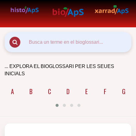
... EXPLORA EL BIOGLOSSARI PER LES SEUES
INICIALS
A
B
C
D
E
F
G