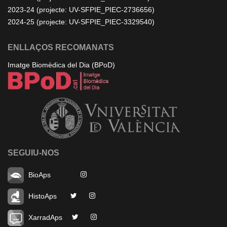
2023-24 (projecte: UV-SFPIE_PIEC-2736656)
2024-25 (projecte: UV-SFPIE_PIEC-3329540)
ENLLAÇOS RECOMANATS
Imatge Biomèdica del Dia (BPoD)
SEGUIU-NOS
BioAps
HistoAps
XarradAps