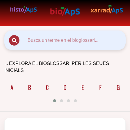
... EXPLORA EL BIOGLOSSARI PER LES SEUES
INICIALS
A
B
C
D
E
F
G