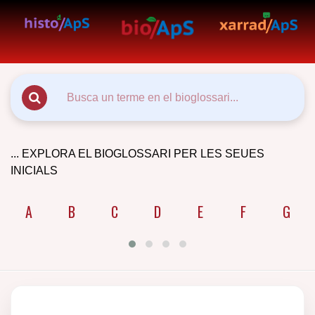
... EXPLORA EL BIOGLOSSARI PER LES SEUES
INICIALS
A
B
C
D
E
F
G