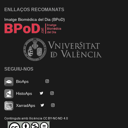
ENLLAÇOS RECOMANATS
Imatge Biomèdica del Dia (BPoD)
SEGUIU-NOS
BioAps
HistoAps
XarradAps
Continguts amb llicència CC BY-NC-ND 4.0