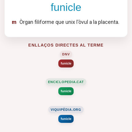
funicle
m
Òrgan filiforme que unix l'òvul a la placenta.
ENLLAÇOS DIRECTES AL TERME
DNV
funicle
ENCICLOPEDIA.CAT
funicle
VIQUIPÈDIA.ORG
funicle