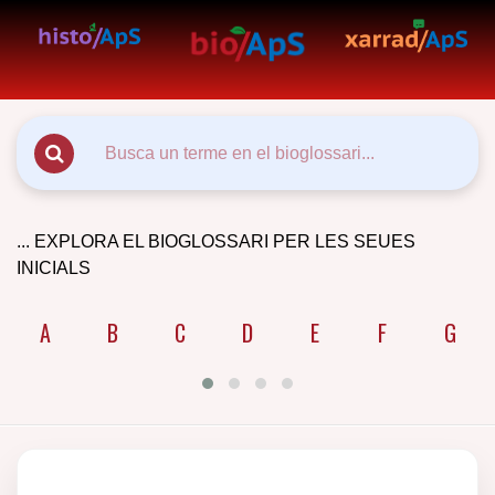
... EXPLORA EL BIOGLOSSARI PER LES SEUES
INICIALS
A
B
C
D
E
F
G