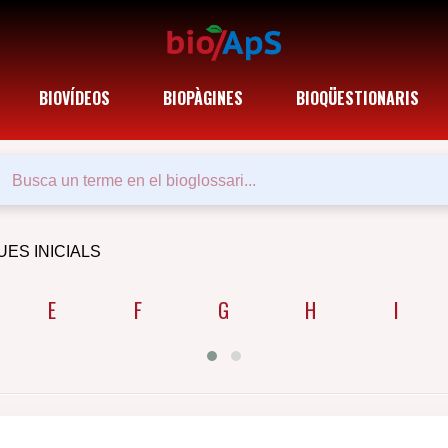
BIOVÍDEOS
BIOPÀGINES
BIOQÜESTIONARIS
UES INICIALS
E
F
G
H
I