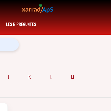
LES B PREGUNTES
J
K
L
M
N