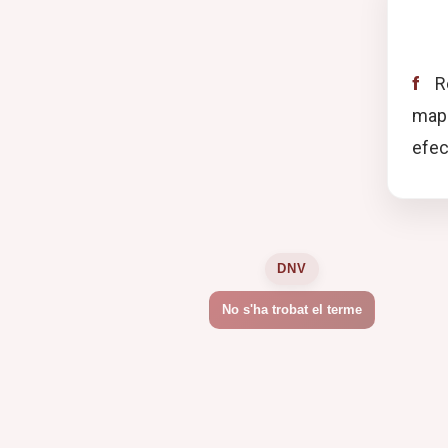
f
Re
mapa
efec
DNV
No s'ha trobat el terme