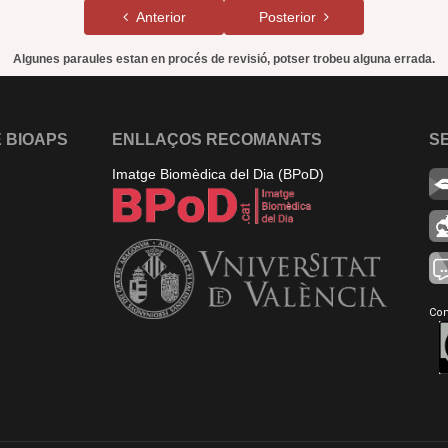
Anterior
Posterior
Algunes paraules estan en procés de revisió, potser trobeu alguna errada.
 BIOAPS
ENLLAÇOS RECOMANATS
S
Imatge Biomèdica del Dia (BPoD)
Con