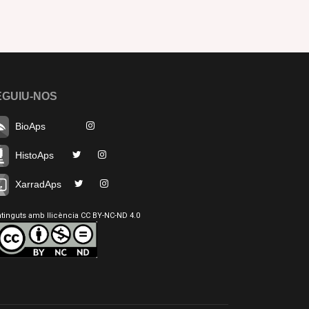
EGUIU-NOS
BioAps
HistoAps
XarradAps
tinguts amb llicència CC BY-NC-ND 4.0