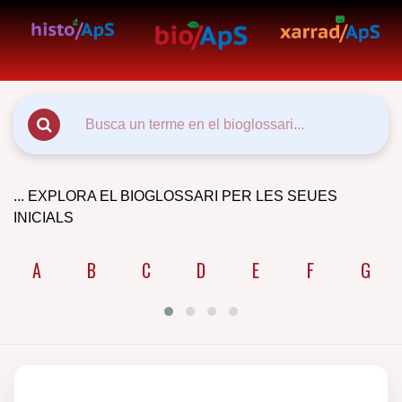
... EXPLORA EL BIOGLOSSARI PER LES SEUES
INICIALS
A
B
C
D
E
F
G