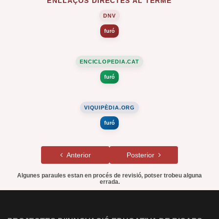
ENLLAÇOS DIRECTES AL TERME
DNV
furó
ENCICLOPEDIA.CAT
furó
VIQUIPÈDIA.ORG
furó
Anterior
Posterior
Algunes paraules estan en procés de revisió, potser trobeu alguna
errada.