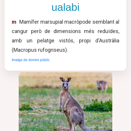
ualabi
m
Mamífer marsupial macròpode semblant al
cangur però de dimensions més reduïdes,
amb un pelatge vistós, propi d'Austràlia
(Macropus rufogriseus).
Imatge de domini públic