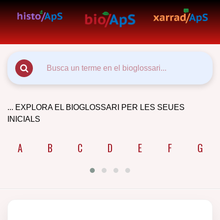
... EXPLORA EL BIOGLOSSARI PER LES SEUES
INICIALS
A
B
C
D
E
F
G