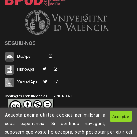
SEGUIU-NOS
BioAps
HistoAps
XarradAps
Continguts amb llicència CC BY-NC-ND 4.0
Aquesta pàgina utilitza cookies per millorar la
Acceptar
seua experiència. Si continua navegant,
suposem que vostè ho accepta, però pot optar per eixir del
©
2026 bioApS. Tots els drets reservats. Disseny per
Free-Template.co