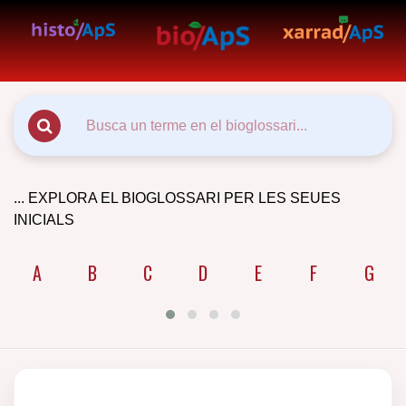
... EXPLORA EL BIOGLOSSARI PER LES SEUES
INICIALS
A
B
C
D
E
F
G