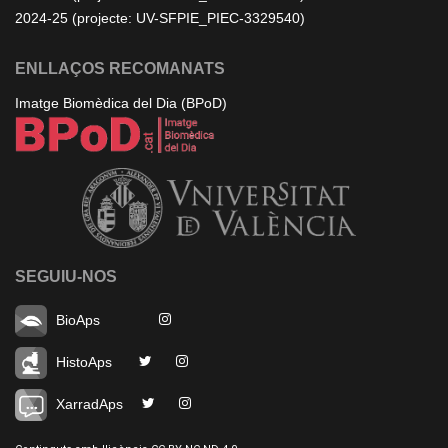
2024-25 (projecte: UV-SFPIE_PIEC-3329540)
ENLLAÇOS RECOMANATS
Imatge Biomèdica del Dia (BPoD)
SEGUIU-NOS
BioAps
HistoAps
XarradAps