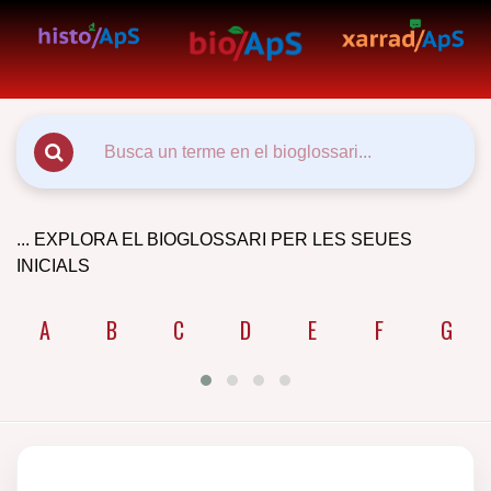
... EXPLORA EL BIOGLOSSARI PER LES SEUES
INICIALS
A
B
C
D
E
F
G