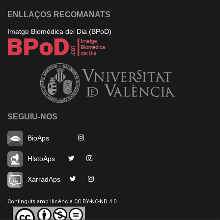
ENLLAÇOS RECOMANATS
Imatge Biomèdica del Dia (BPoD)
SEGUIU-NOS
BioAps
HistoAps
XarradAps
Continguts amb llicència CC BY-NC-ND 4.0