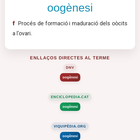
oogènesi
f
Procés de formació i maduració dels oòcits
a l'ovari.
ENLLAÇOS DIRECTES AL TERME
DNV
oogènesi
ENCICLOPEDIA.CAT
oogènesi
VIQUIPÈDIA.ORG
oogènesi