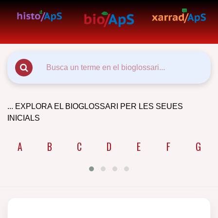
... EXPLORA EL BIOGLOSSARI PER LES SEUES
INICIALS
A
B
C
D
E
F
G