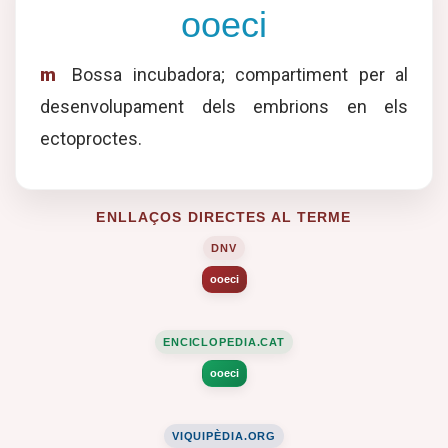
ooeci
m
Bossa incubadora; compartiment per al
desenvolupament dels embrions en els
ectoproctes.
ENLLAÇOS DIRECTES AL TERME
DNV
ooeci
ENCICLOPEDIA.CAT
ooeci
VIQUIPÈDIA.ORG