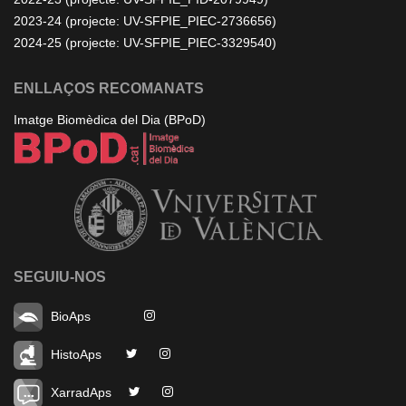
2023-24 (projecte: UV-SFPIE_PIEC-2736656)
2024-25 (projecte: UV-SFPIE_PIEC-3329540)
ENLLAÇOS RECOMANATS
Imatge Biomèdica del Dia (BPoD)
SEGUIU-NOS
BioAps
HistoAps
XarradAps