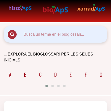
... EXPLORA EL BIOGLOSSARI PER LES SEUES
INICIALS
A
B
C
D
E
F
G