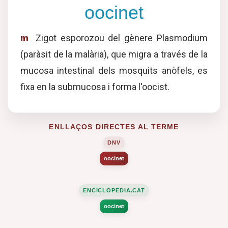
oocinet
m
Zigot esporozou del gènere Plasmodium
(paràsit de la malària), que migra a través de la
mucosa intestinal dels mosquits anòfels, es
fixa en la submucosa i forma l'oocist.
ENLLAÇOS DIRECTES AL TERME
DNV
oocinet
ENCICLOPEDIA.CAT
oocinet