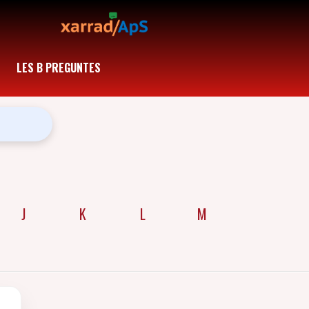
LES B PREGUNTES
J
K
L
M
N