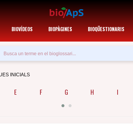
BIOVÍDEOS
BIOPÀGINES
BIOQÜESTIONARIS
UES INICIALS
E
F
G
H
I