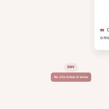
m
C
o mo
DNV
No s'ha trobat el terme