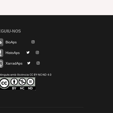
EGUIU-NOS
BioAps
HistoAps
XarradAps
tinguts amb llicència CC BY-NC-ND 4.0