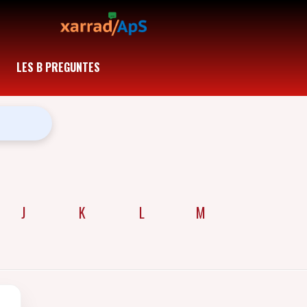
LES B PREGUNTES
J
K
L
M
N