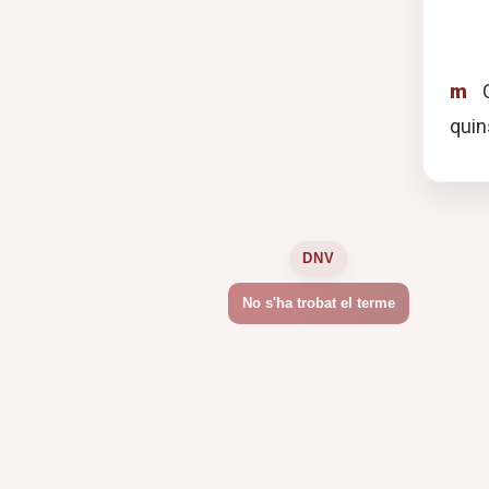
m
C
quin
DNV
No s'ha trobat el terme