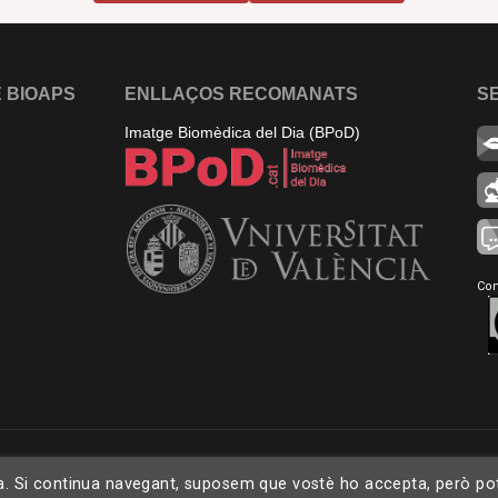
 BIOAPS
ENLLAÇOS RECOMANATS
S
Imatge Biomèdica del Dia (BPoD)
Con
ia. Si continua navegant, suposem que vostè ho accepta, però pot o