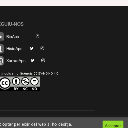
EGUIU-NOS
BioAps
HistoAps
XarradAps
tinguts amb llicència CC BY-NC-ND 4.0
ptar per eixir del web si ho desitja.
Acceptar