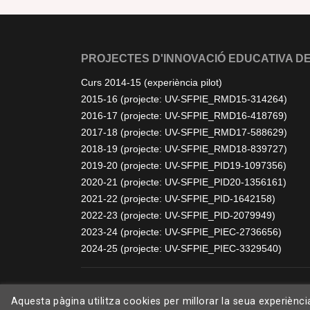
PROJECTES D'INNOVACIÓ EDUCATIVA DE
Curs 2014-15 (experiència pilot)
2015-16 (projecte: UV-SFPIE_RMD15-314264)
2016-17 (projecte: UV-SFPIE_RMD16-418769)
2017-18 (projecte: UV-SFPIE_RMD17-588629)
2018-19 (projecte: UV-SFPIE_RMD18-839727)
2019-20 (projecte: UV-SFPIE_PID19-1097356)
2020-21 (projecte: UV-SFPIE_PID20-1356161)
2021-22 (projecte: UV-SFPIE_PID-1642158)
2022-23 (projecte: UV-SFPIE_PID-2079949)
2023-24 (projecte: UV-SFPIE_PIEC-2736656)
2024-25 (projecte: UV-SFPIE_PIEC-3329540)
Aquesta pàgina utilitza cookies per millorar la seua experiènc
©
2026 bioApS. Tots els drets reservats. Disseny per
Free-Template.co