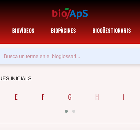
BIOVÍDEOS
BIOPÀGINES
BIOQÜESTIONARIS
UES INICIALS
E
F
G
H
I