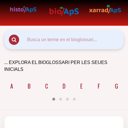
... EXPLORA EL BIOGLOSSARI PER LES SEUES
INICIALS
A
B
C
D
E
F
G