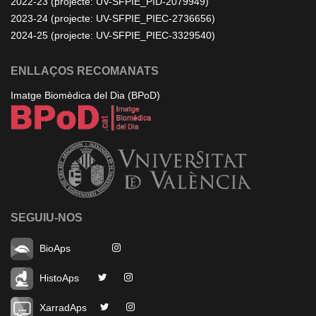
2022-23 (projecte: UV-SFPIE_PID-2079949)
2023-24 (projecte: UV-SFPIE_PIEC-2736656)
2024-25 (projecte: UV-SFPIE_PIEC-3329540)
ENLLAÇOS RECOMANATS
Imatge Biomèdica del Dia (BPoD)
SEGUIU-NOS
BioAps
HistoAps
XarradAps