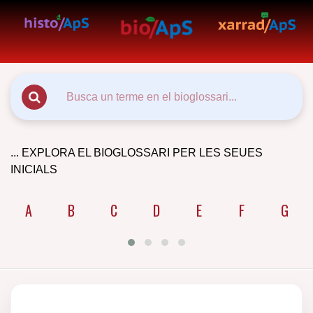
... EXPLORA EL BIOGLOSSARI PER LES SEUES
INICIALS
A
B
C
D
E
F
G