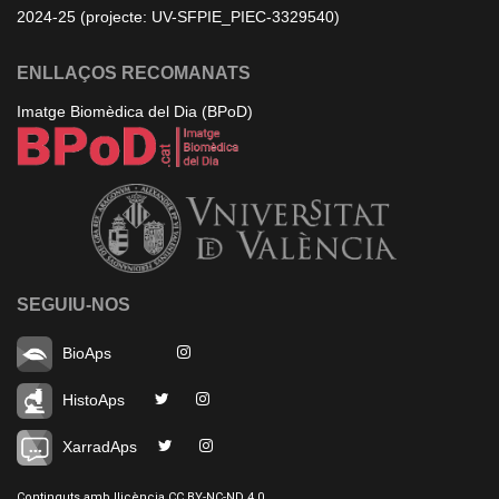
2024-25 (projecte: UV-SFPIE_PIEC-3329540)
ENLLAÇOS RECOMANATS
Imatge Biomèdica del Dia (BPoD)
SEGUIU-NOS
BioAps
HistoAps
XarradAps
Continguts amb llicència CC BY-NC-ND 4.0