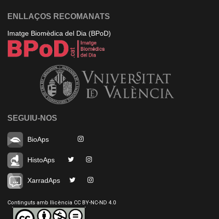
ENLLAÇOS RECOMANATS
Imatge Biomèdica del Dia (BPoD)
SEGUIU-NOS
BioAps
HistoAps
XarradAps
Continguts amb llicència CC BY-NC-ND 4.0