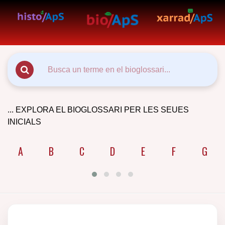
... EXPLORA EL BIOGLOSSARI PER LES SEUES
INICIALS
A
B
C
D
E
F
G