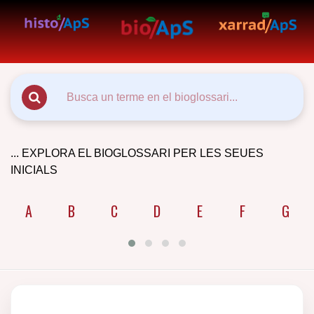
... EXPLORA EL BIOGLOSSARI PER LES SEUES
INICIALS
A
B
C
D
E
F
G