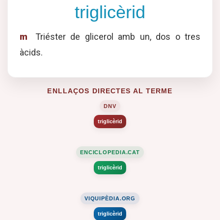
triglicèrid
m
Triéster de glicerol amb un, dos o tres
àcids.
ENLLAÇOS DIRECTES AL TERME
DNV
triglicèrid
ENCICLOPEDIA.CAT
triglicèrid
VIQUIPÈDIA.ORG
triglicèrid