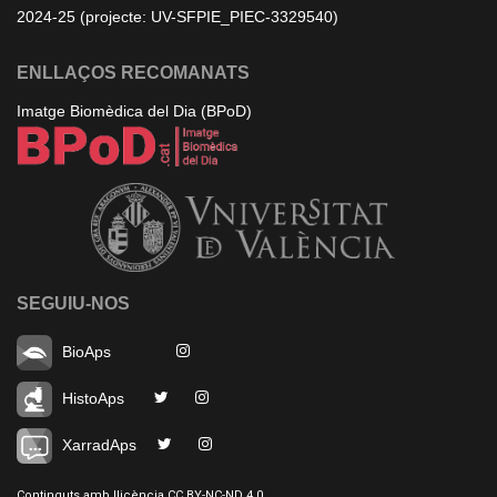
2024-25 (projecte: UV-SFPIE_PIEC-3329540)
ENLLAÇOS RECOMANATS
Imatge Biomèdica del Dia (BPoD)
SEGUIU-NOS
BioAps
HistoAps
XarradAps
Continguts amb llicència CC BY-NC-ND 4.0