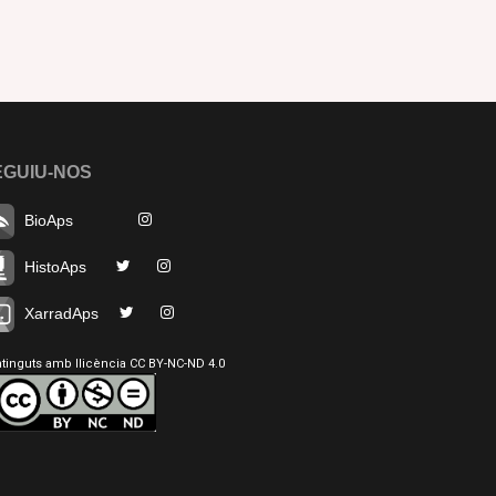
EGUIU-NOS
BioAps
HistoAps
XarradAps
tinguts amb llicència CC BY-NC-ND 4.0