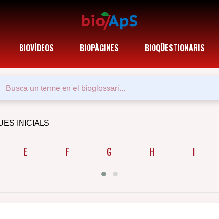
BIOVÍDEOS
BIOPÀGINES
BIOQÜESTIONARIS
UES INICIALS
E
F
G
H
I