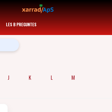
LES B PREGUNTES
J
K
L
M
N