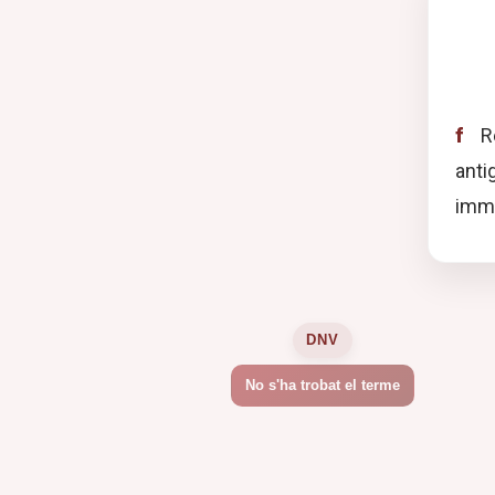
f
Re
ant
immu
DNV
No s'ha trobat el terme