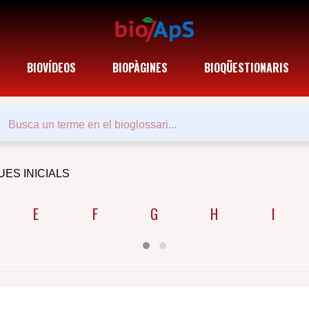
BIOVÍDEOS
BIOPÀGINES
BIOQÜESTIONARIS
UES INICIALS
E
F
G
H
I