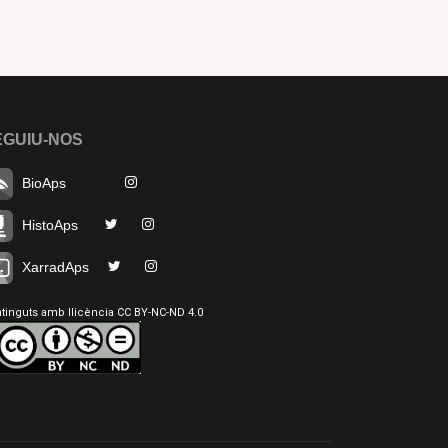
EGUIU-NOS
BioAps
HistoAps
XarradAps
tinguts amb llicència CC BY-NC-ND 4.0