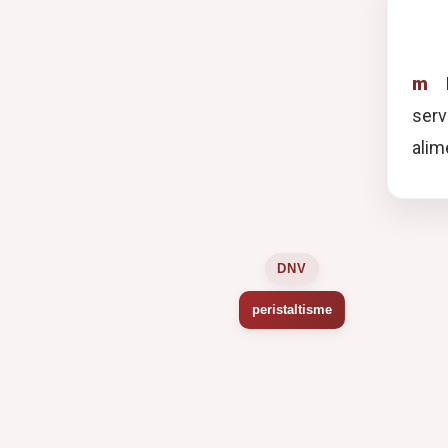
m
L
serv
alim
DNV
peristaltisme