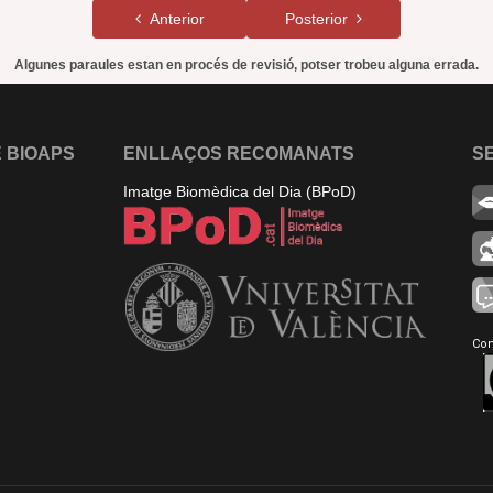
Anterior
Posterior
Algunes paraules estan en procés de revisió, potser trobeu alguna errada.
 BIOAPS
ENLLAÇOS RECOMANATS
S
Imatge Biomèdica del Dia (BPoD)
Con