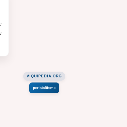
e
e
VIQUIPÈDIA.ORG
peristaltisme