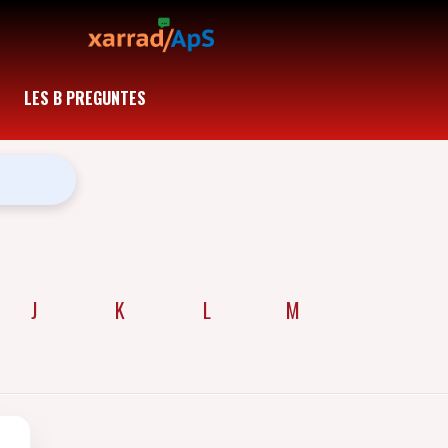
LES B PREGUNTES
J
K
L
M
N