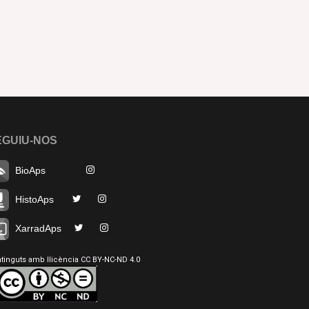
EGUIU-NOS
BioAps
HistoAps
XarradAps
tinguts amb llicència CC BY-NC-ND 4.0