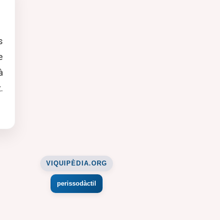
s
e
à
.
VIQUIPÈDIA.ORG
perissodàctil