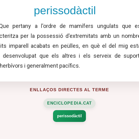
perissodàctil
ue pertany a l'ordre de mamífers ungulats que e
cteritza per la possessió d'extremitats amb un nombr
its imparell acabats en peülles, en què el del mig est
desenvolupat que els altres i els serveix de suport
herbívors i generalment pacífics.
ENLLAÇOS DIRECTES AL TERME
ENCICLOPEDIA.CAT
perissodàctil