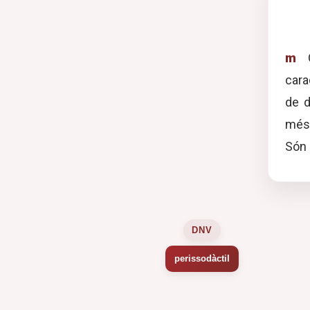
m
Q
cara
de d
més 
Són 
DNV
perissodàctil