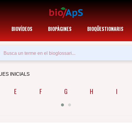
BIOVÍDEOS
BIOPÀGINES
BIOQÜESTIONARIS
UES INICIALS
E
F
G
H
I