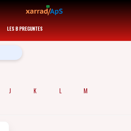
LES B PREGUNTES
J
K
L
M
N