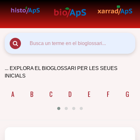
... EXPLORA EL BIOGLOSSARI PER LES SEUES
INICIALS
A
B
C
D
E
F
G