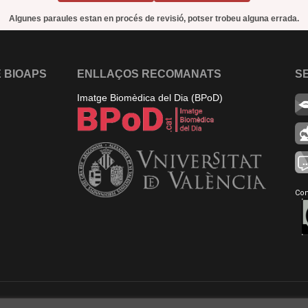
Algunes paraules estan en procés de revisió, potser trobeu alguna errada.
 BIOAPS
ENLLAÇOS RECOMANATS
S
Imatge Biomèdica del Dia (BPoD)
Con