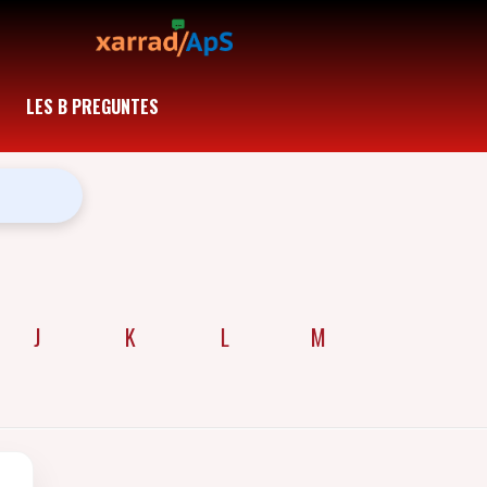
LES B PREGUNTES
J
K
L
M
N