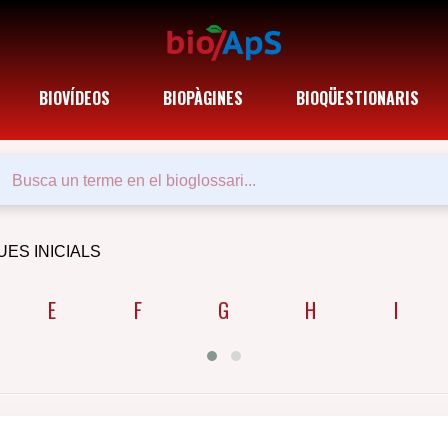
BIOVÍDEOS
BIOPÀGINES
BIOQÜESTIONARIS
UES INICIALS
E
F
G
H
I