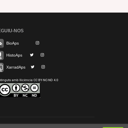
EGUIU-NOS
BioAps
HistoAps
XarradAps
tinguts amb llicència CC BY-NC-ND 4.0