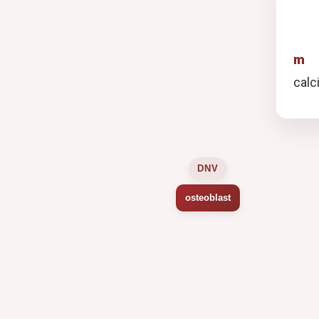
m
C
calci
DNV
osteoblast