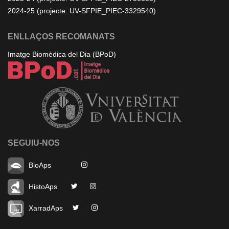
2024-25 (projecte: UV-SFPIE_PIEC-3329540)
ENLLAÇOS RECOMANATS
Imatge Biomèdica del Dia (BPoD)
SEGUIU-NOS
BioAps
HistoAps
XarradAps