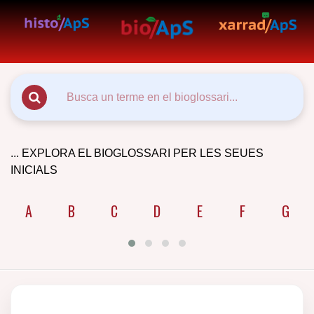
... EXPLORA EL BIOGLOSSARI PER LES SEUES
INICIALS
A
B
C
D
E
F
G