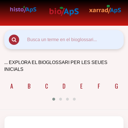
... EXPLORA EL BIOGLOSSARI PER LES SEUES
INICIALS
A
B
C
D
E
F
G