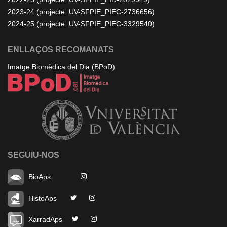
2023-24 (projecte: UV-SFPIE_PIEC-2736656)
2024-25 (projecte: UV-SFPIE_PIEC-3329540)
ENLLAÇOS RECOMANATS
Imatge Biomèdica del Dia (BPoD)
SEGUIU-NOS
BioAps
HistoAps
XarradAps