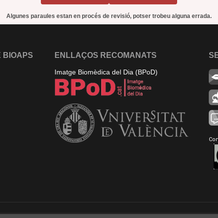
Algunes paraules estan en procés de revisió, potser trobeu alguna errada.
 BIOAPS
ENLLAÇOS RECOMANATS
S
Imatge Biomèdica del Dia (BPoD)
Con