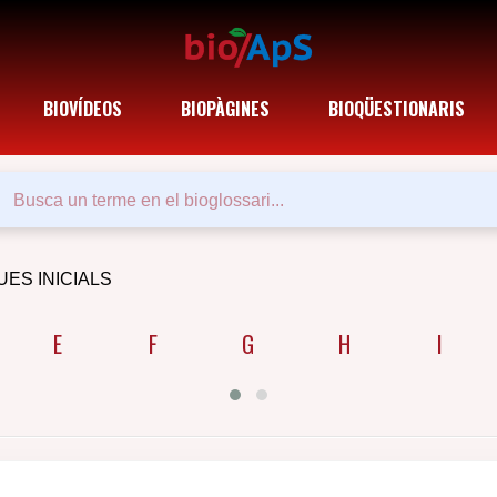
BIOVÍDEOS
BIOPÀGINES
BIOQÜESTIONARIS
UES INICIALS
E
F
G
H
I