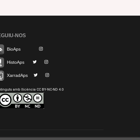
EGUIU-NOS
BioAps
HistoAps
XarradAps
tinguts amb llicència CC BY-NC-ND 4.0