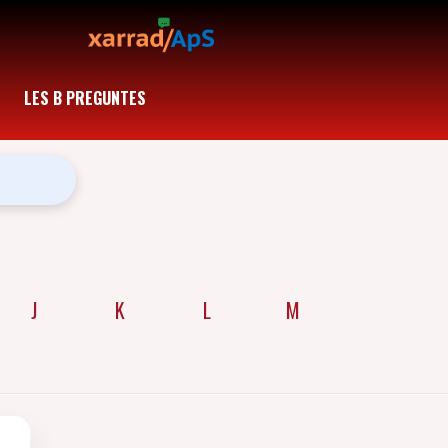
LES B PREGUNTES
J
K
L
M
N