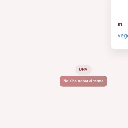
m
veg
DNV
No s'ha trobat el terme