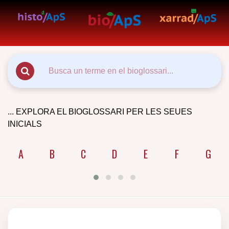
... EXPLORA EL BIOGLOSSARI PER LES SEUES
INICIALS
A
B
C
D
E
F
G