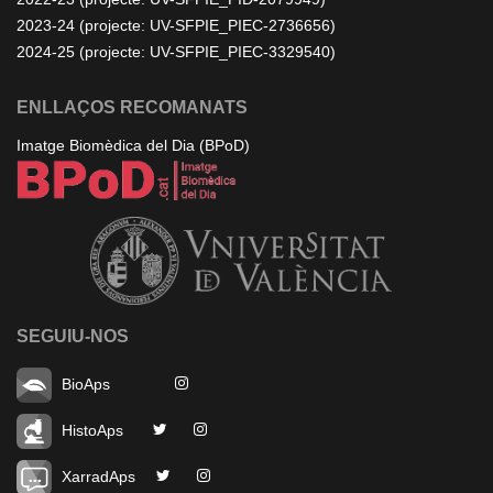
2023-24 (projecte: UV-SFPIE_PIEC-2736656)
2024-25 (projecte: UV-SFPIE_PIEC-3329540)
ENLLAÇOS RECOMANATS
Imatge Biomèdica del Dia (BPoD)
SEGUIU-NOS
BioAps
HistoAps
XarradAps