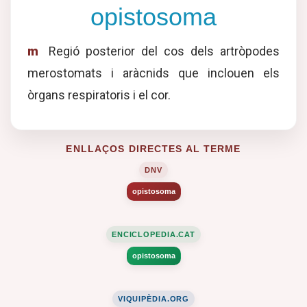
opistosoma
m
Regió posterior del cos dels artròpodes
merostomats i aràcnids que inclouen els
òrgans respiratoris i el cor.
ENLLAÇOS DIRECTES AL TERME
DNV
opistosoma
ENCICLOPEDIA.CAT
opistosoma
VIQUIPÈDIA.ORG