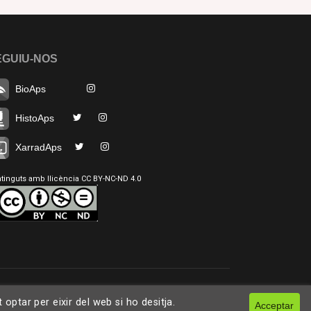
EGUIU-NOS
BioAps
HistoAps
XarradAps
tinguts amb llicència CC BY-NC-ND 4.0
ptar per eixir del web si ho desitja.
Acceptar