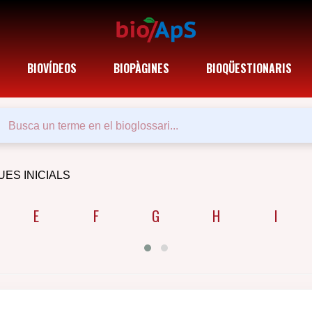
BIOVÍDEOS
BIOPÀGINES
BIOQÜESTIONARIS
UES INICIALS
E
F
G
H
I