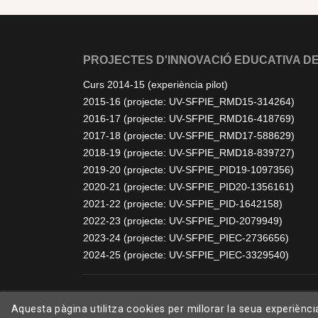
PROJECTES D'INNOVACIÓ EDUCATIVA DE
Curs 2014-15 (experiència pilot)
2015-16 (projecte: UV-SFPIE_RMD15-314264)
2016-17 (projecte: UV-SFPIE_RMD16-418769)
2017-18 (projecte: UV-SFPIE_RMD17-588629)
2018-19 (projecte: UV-SFPIE_RMD18-839727)
2019-20 (projecte: UV-SFPIE_PID19-1097356)
2020-21 (projecte: UV-SFPIE_PID20-1356161)
2021-22 (projecte: UV-SFPIE_PID-1642158)
2022-23 (projecte: UV-SFPIE_PID-2079949)
2023-24 (projecte: UV-SFPIE_PIEC-2736656)
2024-25 (projecte: UV-SFPIE_PIEC-3329540)
Aquesta pàgina utilitza cookies per millorar la seua experiènc
©
2026 bioApS. Tots els drets reservats. Disseny per
Free-Template.co