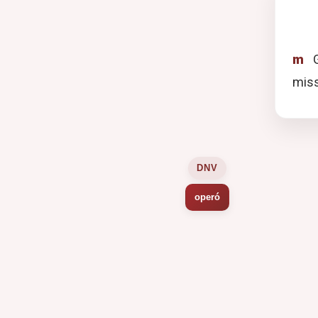
m
G
miss
DNV
operó