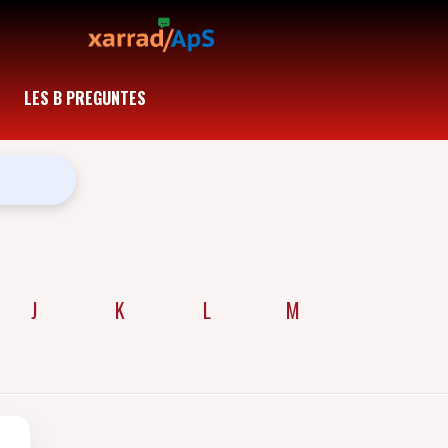
LES B PREGUNTES
J
K
L
M
N