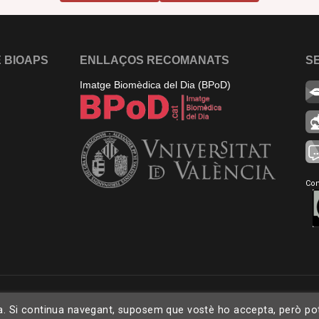
 BIOAPS
ENLLAÇOS RECOMANATS
S
Imatge Biomèdica del Dia (BPoD)
Con
ia. Si continua navegant, suposem que vostè ho accepta, però pot o