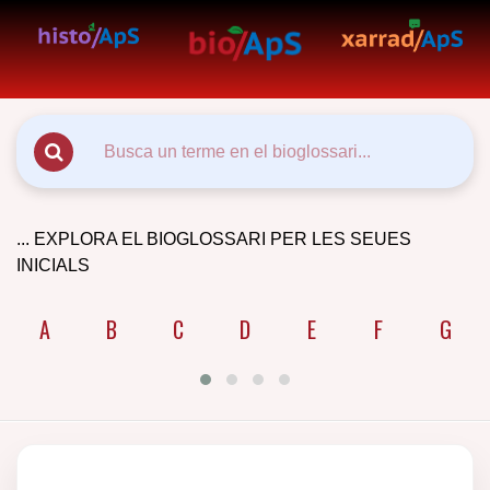
... EXPLORA EL BIOGLOSSARI PER LES SEUES
INICIALS
A
B
C
D
E
F
G