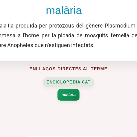
malària
laltia produïda per protozous del gènere Plasmodium 
smesa a l’home per la picada de mosquits femella de
re Anopheles que n'estiguen infectats.
ENLLAÇOS DIRECTES AL TERME
ENCICLOPEDIA.CAT
malària