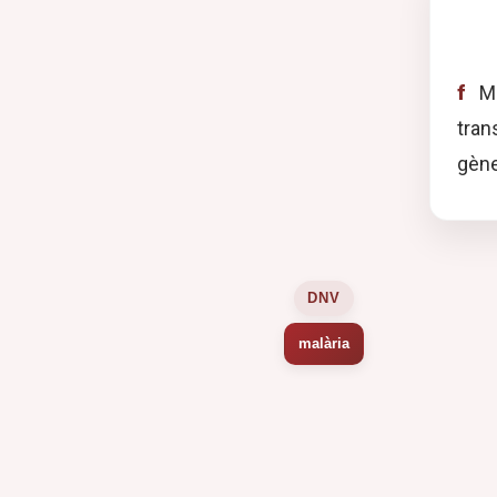
f
Ma
tran
gène
DNV
malària