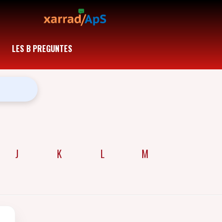
LES B PREGUNTES
J
K
L
M
N