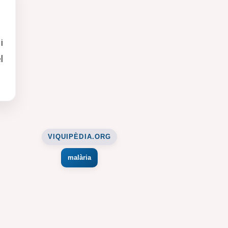
i
l
VIQUIPÈDIA.ORG
malària