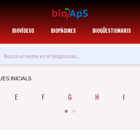
BIOVÍDEOS
BIOPÀGINES
BIOQÜESTIONARIS
UES INICIALS
E
F
G
H
I