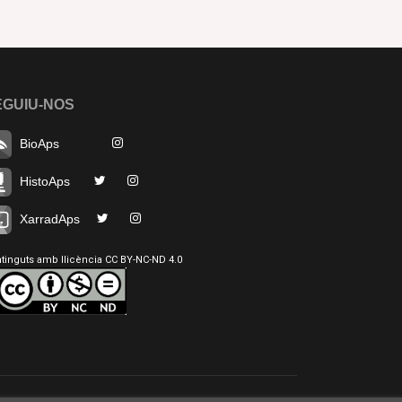
EGUIU-NOS
BioAps
HistoAps
XarradAps
tinguts amb llicència CC BY-NC-ND 4.0