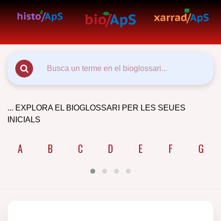
... EXPLORA EL BIOGLOSSARI PER LES SEUES
INICIALS
A
B
C
D
E
F
G