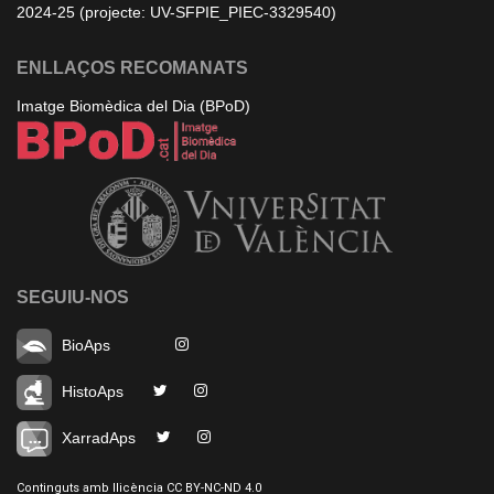
2024-25 (projecte: UV-SFPIE_PIEC-3329540)
ENLLAÇOS RECOMANATS
Imatge Biomèdica del Dia (BPoD)
SEGUIU-NOS
BioAps
HistoAps
XarradAps
Continguts amb llicència CC BY-NC-ND 4.0