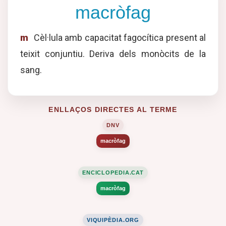
macròfag
m
Cèl·lula amb capacitat fagocítica present al
teixit conjuntiu. Deriva dels monòcits de la
sang.
ENLLAÇOS DIRECTES AL TERME
DNV
macròfag
ENCICLOPEDIA.CAT
macròfag
VIQUIPÈDIA.ORG