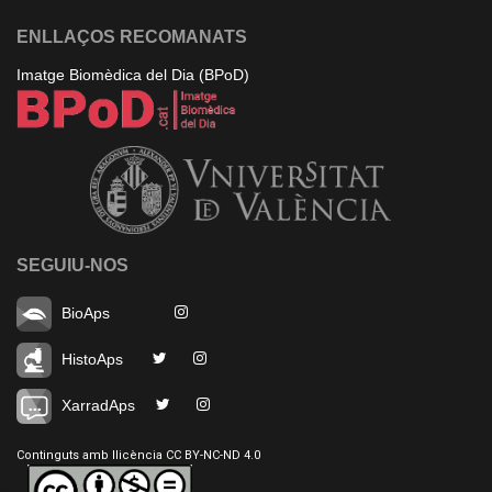
ENLLAÇOS RECOMANATS
Imatge Biomèdica del Dia (BPoD)
SEGUIU-NOS
BioAps
HistoAps
XarradAps
Continguts amb llicència CC BY-NC-ND 4.0