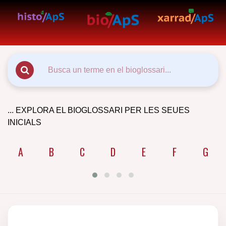
... EXPLORA EL BIOGLOSSARI PER LES SEUES
INICIALS
A
B
C
D
E
F
G