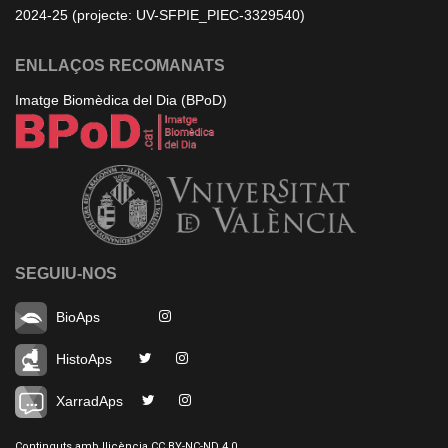
2024-25 (projecte: UV-SFPIE_PIEC-3329540)
ENLLAÇOS RECOMANATS
Imatge Biomèdica del Dia (BPoD)
SEGUIU-NOS
BioAps
HistoAps
XarradAps
Continguts amb llicència CC BY-NC-ND 4.0