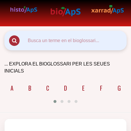
... EXPLORA EL BIOGLOSSARI PER LES SEUES
INICIALS
A
B
C
D
E
F
G