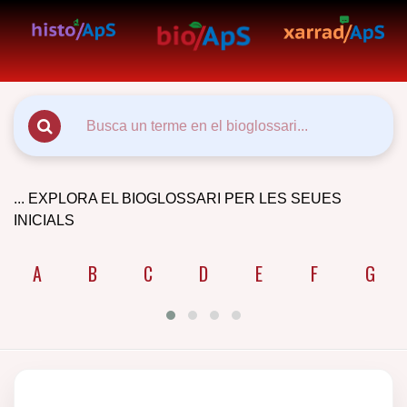
... EXPLORA EL BIOGLOSSARI PER LES SEUES
INICIALS
A
B
C
D
E
F
G