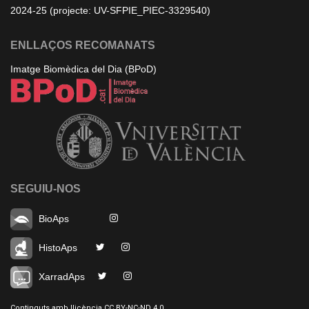
2024-25 (projecte: UV-SFPIE_PIEC-3329540)
ENLLAÇOS RECOMANATS
Imatge Biomèdica del Dia (BPoD)
SEGUIU-NOS
BioAps
HistoAps
XarradAps
Continguts amb llicència CC BY-NC-ND 4.0