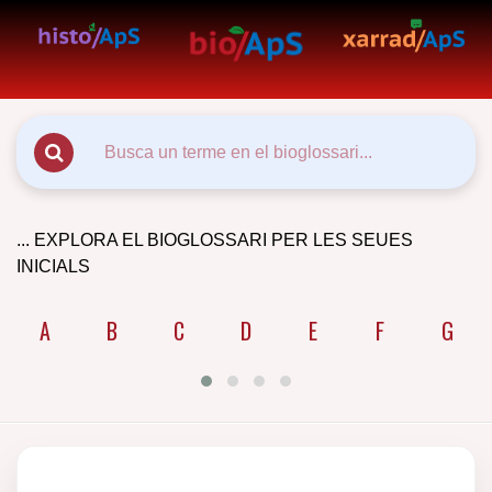
... EXPLORA EL BIOGLOSSARI PER LES SEUES
INICIALS
A
B
C
D
E
F
G