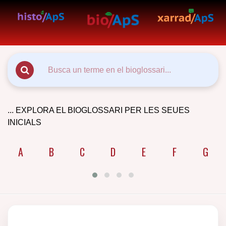
... EXPLORA EL BIOGLOSSARI PER LES SEUES
INICIALS
A
B
C
D
E
F
G