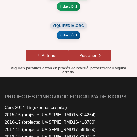
inducció .1
VIQUIPÈDIA.ORG
inducció .1
Anterior
Posterior
Algunes paraules estan en procés de revisió, potser trobeu alguna
errada.
PROJECTES D'INNOVACIÓ EDUCATIVA DE BIOAPS
Curs 2014-15 (experiència pilot)
2015-16 (projecte: UV-SFPIE_RMD15-314264)
2016-17 (projecte: UV-SFPIE_RMD16-418769)
2017-18 (projecte: UV-SFPIE_RMD17-588629)
2018-19 (projecte: UV-SFPIE_RMD18-839727)